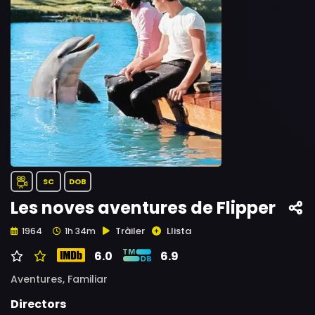
SC
DOB
Les noves aventures de Flipper
Tràiler
Llista
1964
1h 34m
6.0
6.9
Aventures,
Familiar
Directors