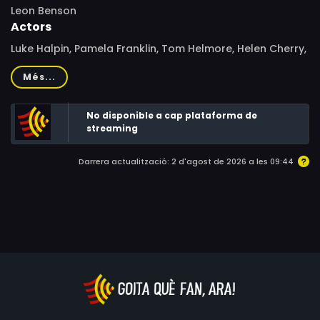
Leon Benson
Actors
Luke Halpin, Pamela Franklin, Tom Helmore, Helen Cherry,
Francesca Annis, Brian Kelly, Robert Baldwin, Joe Higgins,
Més...
Lloyd Battista, Gordon Dilworth, Dan Chandler, Ricou
Browning, Richard O'Barry, Courtney Brown
No disponible a cap plataforma de
streaming
Darrera actualització: 2 d'agost de 2026 a les 09:44