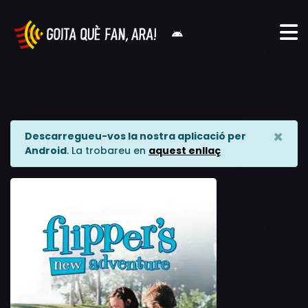
×
Descarregueu-vos la nostra aplicació per
Android
. La trobareu en
aquest enllaç