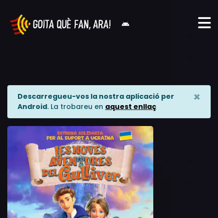
×
Descarregueu-vos la nostra aplicació per
Android
. La trobareu en
aquest enllaç