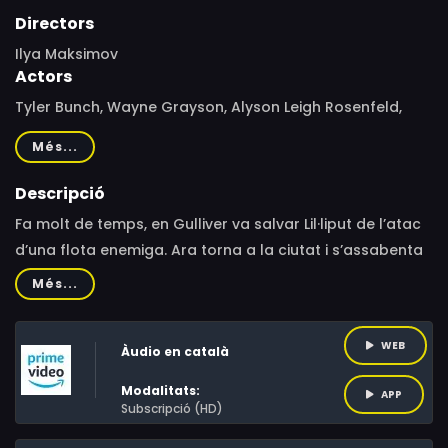
Directors
Ilya Maksimov
Actors
Tyler Bunch, Wayne Grayson, Alyson Leigh Rosenfeld,
Billy Bob Thompson, Tom Wayland
Més...
Descripció
Fa molt de temps, en Gulliver va salvar Lil·liput de l’atac
d’una flota enemiga. Ara torna a la ciutat i s’assabenta
que el rei ha ordenat la seva execució! Voleu saber per
Més...
què?
WEB
Àudio en català
Modalitats:
APP
Subscripció (HD)