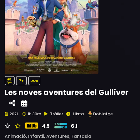
7+
DOB
Les noves aventures del Gulliver
Tràiler
Llista
Doblatge
2021
1h 30m
4.5
6.1
Animació,
Infantil,
Aventures,
Fantasia