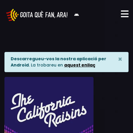
×
Descarregueu-vos la nostra aplicació per
Android
. La trobareu en
aquest enllaç