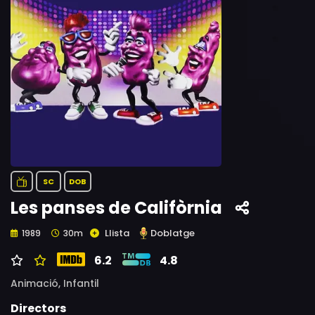
SC
DOB
Les panses de Califòrnia
Llista
Doblatge
1989
30m
6.2
4.8
Animació,
Infantil
Directors