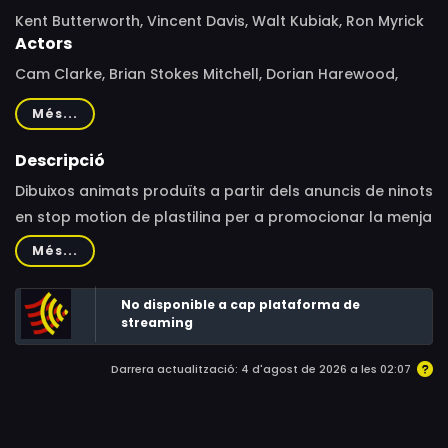
Kent Butterworth, Vincent Davis, Walt Kubiak, Ron Myrick
Actors
Cam Clarke, Brian Stokes Mitchell, Dorian Harewood,
Willard E. Pugh, Cree Summer, Brian Cummings, Jim
Més...
Cummings
Descripció
Dibuixos animats produïts a partir dels anuncis de ninots
en stop motion de plastilina per a promocionar la menja
d’aquest producte. Se centren en quatre panses que
Més...
són un grup de música.
No disponible a cap plataforma de
streaming
Darrera actualització: 4 d'agost de 2026 a les 02:07