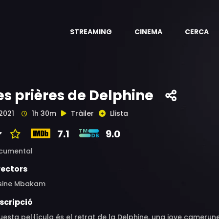
STREAMING
CINEMA
CERCA
es prières de Delphine
2021
1h 30m
Tràiler
Llista
7.1
9.0
cumental
rectors
sine Mbakam
scripció
esta pel·lícula és el retrat de la Delphine, una jove camerun