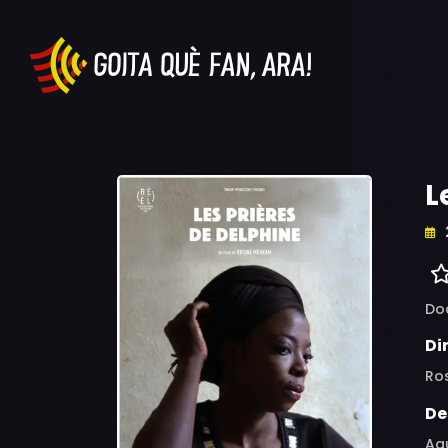
L
Do
Di
Ro
De
Aqu