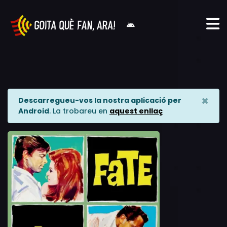
×
Descarregueu-vos la nostra aplicació per
Android
. La trobareu en
aquest enllaç