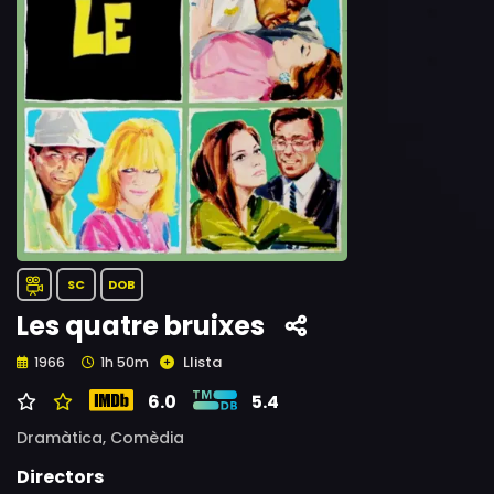
SC
DOB
Les quatre bruixes
Llista
1966
1h 50m
6.0
5.4
Dramàtica,
Comèdia
Directors