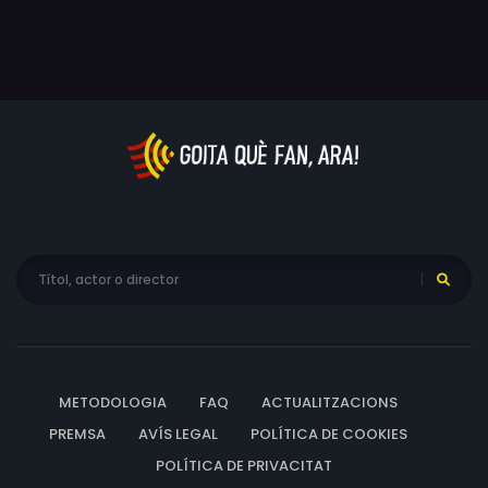
troba encara a Elena lliurada a la seva feina, mentre un
amant ocasional fuig furtivament. La Marta és l'esposa
d'un cèlebre cirurgià que perd tota cautela sota els
efectes de l'alcohol; per això, quan està mig borratxa,
enganya el seu marit amb el xofer, però, una vegada
sòbria, s'oblida de tot. Així doncs, el pobre xofer no sap
si considerar-la una prostituta o una senyora.
METODOLOGIA
FAQ
ACTUALITZACIONS
PREMSA
AVÍS LEGAL
POLÍTICA DE COOKIES
POLÍTICA DE PRIVACITAT