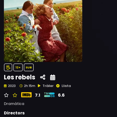
12+
SUB
Les rebels
Tràiler
Llista
2023
2h 15m
7.1
6.6
Dramàtica
Directors