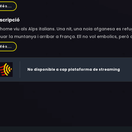
azzuol, Valentine Atlan, Guillaume Pottier, Rémi Pedevilla, Ba
Més...
scripció
home viu als Alps italians. Una nit, una noia afganesa es ref
uar la muntanya i arribar a França. Ell no vol embolics, però 
Més...
No disponible a cap plataforma de streaming