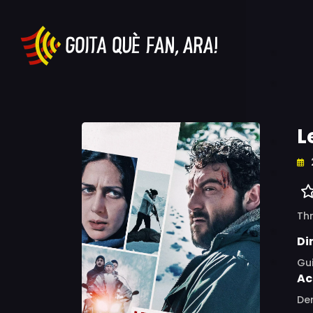
L
Thr
Di
Gu
Ac
Den