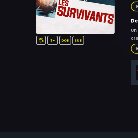
Bar
De
Un 
cre
9+
DOB
SUB
la.