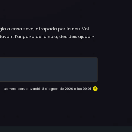
stien Ughetto
ugia a casa seva, atrapada per la neu. Vol
davant l’angoixa de la noia, decideix ajudar-
Darrera actualització: 8 d'agost de 2026 a les 00:01