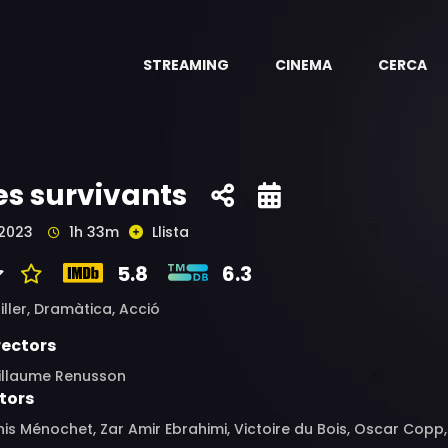
STREAMING
CINEMA
CERCA
es survivants
2023
1h 33m
Llista
5.8
6.3
iller,
Dramàtica,
Acció
rectors
illaume Renusson
tors
is Ménochet, Zar Amir Ebrahimi, Victoire du Bois, Oscar Copp