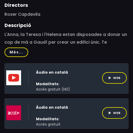
Directors
Roser Capdevila
Descripció
L'Anna, la Teresa i l'Helena estan disposades a donar un
cop de mà a Gaudí per crear un edifici únic. Te
l'imagines?
Més...
Àudio en català
WEB
Modalitats:
Accés gratuït (HD)
Àudio en català
WEB
Modalitats:
Accés gratuït