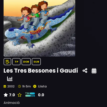
TP
DOB
SUB
Les Tres Bessones i Gaudí
Llista
2002
1h 5m
7.0
0.0
Animació