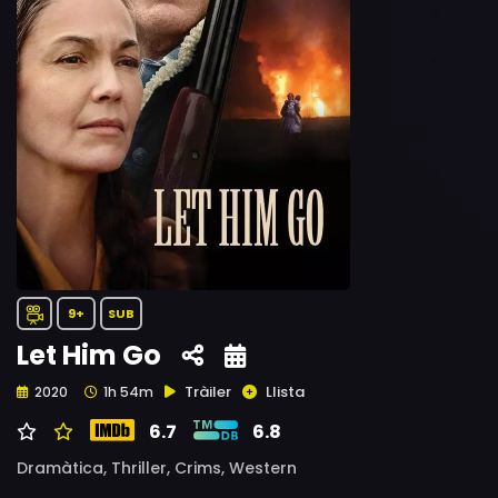
9+
SUB
Let Him Go
Tràiler
Llista
2020
1h 54m
6.7
6.8
Dramàtica,
Thriller,
Crims,
Western