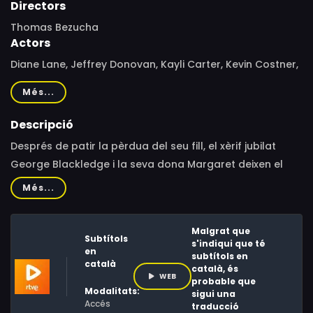
Directors
Thomas Bezucha
Actors
Diane Lane, Jeffrey Donovan, Kayli Carter, Kevin Costner,
Lesley Manville, Will Brittain, Booboo Stewart, Ryan Bruce,
Més...
Otto Hornung, Bram Hornung, Connor Mackay, Adam
Stafford, Greg Lawson, Bradley Stryker, John Treleaven,
Descripció
Heather Lea MacCallum, Ryan Northcott, Ravonna Dow,
Després de patir la pèrdua del seu fill, el xèrif jubilat
Kira Bradley, Aidan Moreno, Judith Buchan, Marilyn Potts,
George Blackledge i la seva dona Margaret deixen el
Vanessa Holmes, Tayden Marks, Bryn Roy, Finn Lee-Epp,
seu ranxo a Montana per intentar rescatar el seu nét a
Més...
Caillou Pettis, Will Hochman
Dakota.
Malgrat que
Subtítols
s'indiqui que té
en
subtítols en
català
català, és
WEB
probable que
Modalitats:
sigui una
Accés
traducció