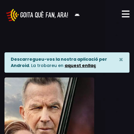
×
Descarregueu-vos la nostra aplicació per
Android
. La trobareu en
aquest enllaç