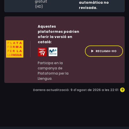
gratuït
automàtica no
(HD)
revisada.
Aquestes
plataformes podrien
oferir la versió en
català:
RECLAMA-HO
Participa en la
campanya de
Plataforma per la
Llengua.
Darrera actualització: 9 d'agost de 2026 a les 22:01