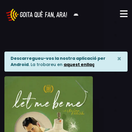
×
Descarregueu-vos la nostra aplicació per
Android
. La trobareu en
aquest enllaç