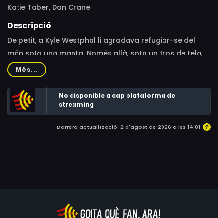
Katie Taber, Dan Crane
Descripció
De petit, a Kyle Westphal li agradava refugiar-se del
món sota una manta. Només allà, sota un tros de tela,
trobava una certa calma. El diagnòstic no va arribar fins
Més...
als sis anys: Kylie patia un trastorn de l’espectre autista.
Eren altres temps i els seus pares temien que Kylie no
No disponible a cap plataforma de
arribés a connectar realment amb el món real. Va ser
streaming
llavors quan es van embarcar en un procés
Darrera actualització: 2 d'agost de 2026 a les 14:01
d’acceptació difícil, intens i radical per a l’època que
mica en mica va obrir Kylie al món exterior.