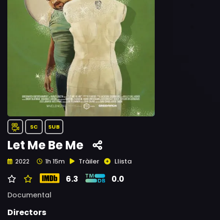
SC
SUB
Let Me Be Me
Tràiler
Llista
2022
1h 15m
6.3
0.0
Documental
Directors