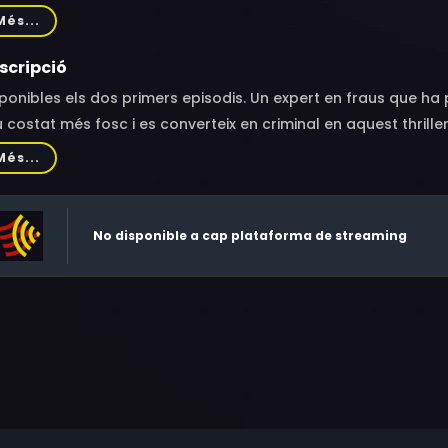
ernier, Koen De Sutter, Marjan De Schutter, Femke Vanhove, Tu
Més...
scripció
ponibles els dos primers episodis. Un expert en fraus que ha 
 costat més fosc i es converteix en criminal en aquest thrill
’.En la línia de sèries com Breaking Bad, la sèrie belga Let’s B
Més...
na narració frenètica.
No disponible a cap plataforma de streaming