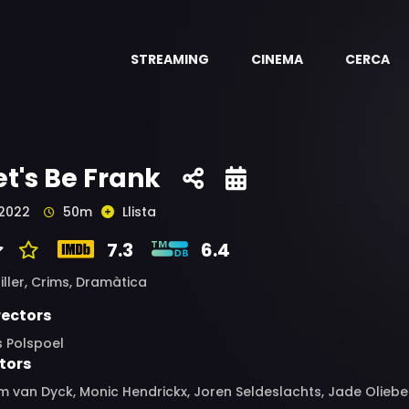
STREAMING
CINEMA
CERCA
et's Be Frank
2022
50m
Llista
7.3
6.4
iller,
Crims,
Dramàtica
rectors
s Polspoel
tors
 van Dyck, Monic Hendrickx, Joren Seldeslachts, Jade Oliebe