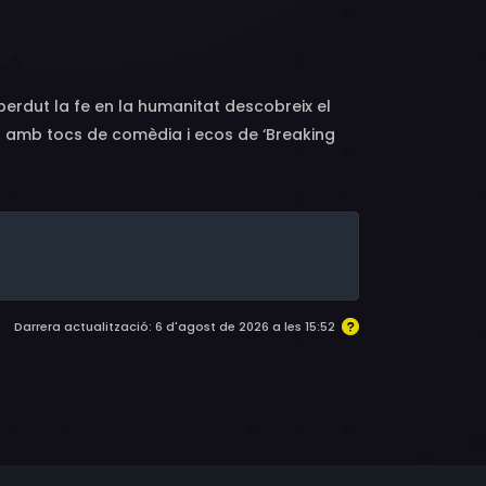
ur de Weert, Lotte Heijtenis
perdut la fe en la humanitat descobreix el
er amb tocs de comèdia i ecos de ‘Breaking
e Frank barreja thriller i comèdia a través
Darrera actualització: 6 d'agost de 2026 a les 15:52