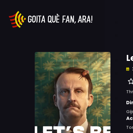
L
Thr
Di
Gij
Ac
Tom