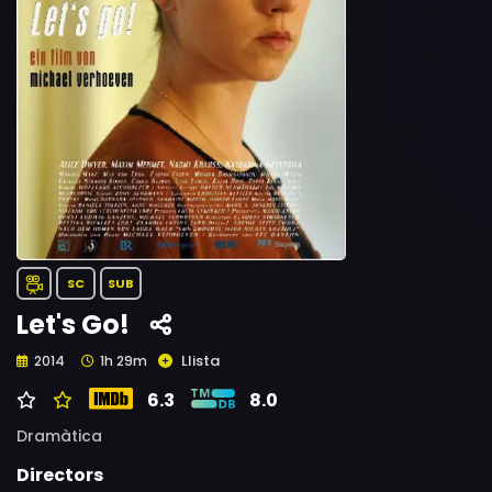
SC
SUB
Let's Go!
Llista
2014
1h 29m
6.3
8.0
Dramàtica
Directors