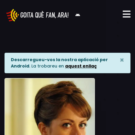
×
Descarregueu-vos la nostra aplicació per
Android
. La trobareu en
aquest enllaç