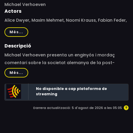
Michael Verhoeven
Actors
Alice Dwyer, Maxim Mehmet, Naomi Krauss, Fabian Feder,
Monika Manz, Max von Thun, Karin Hanczewski, Milton
Més...
Welsh, Lena Stolze, Monika Baumgartner, Marieke
Oeffinger, Christina Hecke, Benedikt Hösl, Sara
Descripció
Sommerfeldt, Anka Graczyk, Sophie Adell, Michael S.
Michael Verhoeven presenta un enginyós i mordaç
Ruscheinsky, Rudy Ruggiero, Julia Niegel, Selma Louise
comentari sobre la societat alemanya de la post-
Cossham, Carrie Getman, Michele Cuciuffo, Lilian
guerra.
Més...
Weckmann, Catalina Navarro Kirner, Benjamin-Lew Klon,
Lorenzo Germeno, Nina Marie Rottmann, William Newton,
No disponible a cap plataforma de
Deborah Kios, Jonathan Stolze, Mila-Sophie Stern,
streaming
Leonard Wabnitz, Antonia Scherpf, Joshua Krieg, Emily
Ehrenschneider, Katharina Nesytowa, Stella Adorf
Darrera actualització: 5 d'agost de 2026 a les 05:05