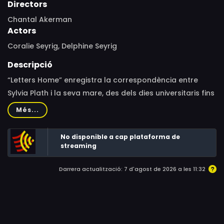
Directors
Chantal Akerman
Actors
Coralie Seyrig, Delphine Seyrig
Descripció
“Letters Home” enregistra la correspondència entre
Sylvia Plath i la seva mare, des dels dies universitaris fins
al suïcidi de l’escriptora.
Més...
No disponible a cap plataforma de
streaming
Darrera actualització: 7 d'agost de 2026 a les 11:32