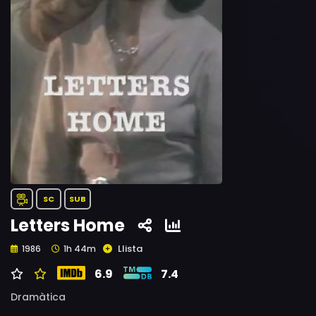
SC
SUB
Letters Home
Llista
1986
1h 44m
6.9
7.4
Dramàtica