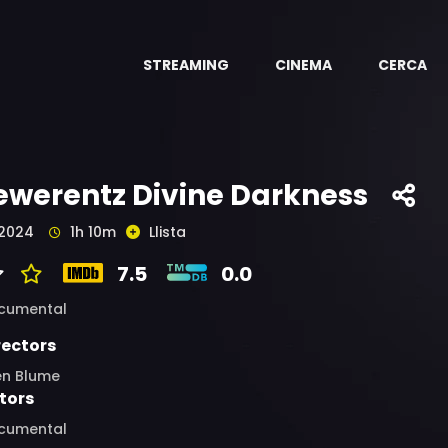
STREAMING
CINEMA
CERCA
ewerentz Divine Darkness
2024
1h 10m
Llista
7.5
0.0
cumental
rectors
en Blume
tors
cumental