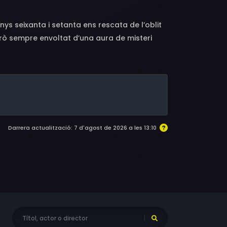
nys seixanta i setanta ens rescata de l’oblit
rò sempre envoltat d’una aura de misteri
fi surt a la llum la persona darrere
Darrera actualització: 7 d'agost de 2026 a les 13:10