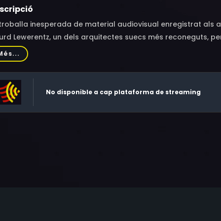
scripció
troballa inesperada de material audiovisual enregistrat als a
urd Lewerentz, un dels arquitectes suecs més reconeguts, pe
què d’ell es conservaven molt poques imatges… Fins avui. Per 
Més...
rquitecte i la seva obra.
No disponible a cap plataforma de streaming