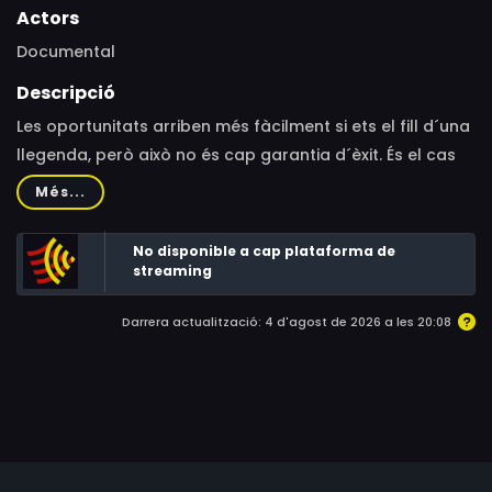
Actors
Documental
Descripció
Les oportunitats arriben més fàcilment si ets el fill d´una
llegenda, però això no és cap garantia d´èxit. És el cas
de Jess Roskelley, fill del llegendari John Roskelley, l'únic
Més...
americà que ha rebut el Piolet d´Or.
No disponible a cap plataforma de
streaming
Darrera actualització: 4 d'agost de 2026 a les 20:08