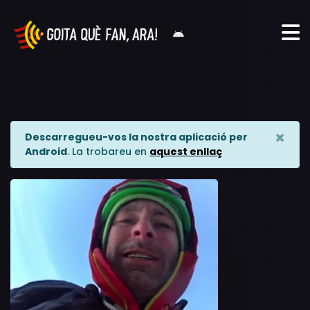
×
Descarregueu-vos la nostra aplicació per
Android
. La trobareu en
aquest enllaç