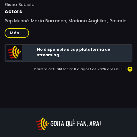
Eliseo Subiela
Actors
Pep Munné, María Barranco, Mariana Anghileri, Rosario
Pardo, Arturo Bonín, Silvia Rey, Félix López, Jean Pierre
Més...
Noher, Martín Aldasoro, Pascual Condito, Luis Ángel
Bellaba, Alfredo Casero
No disponible a cap plataforma de
streaming
Darrera actualització: 8 d'agost de 2026 a les 03:53