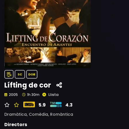
SC
DOB
Lífting de cor
Llista
2005
1h 30m
5.9
4.3
Dramàtica,
Comèdia,
Romàntica
Directors