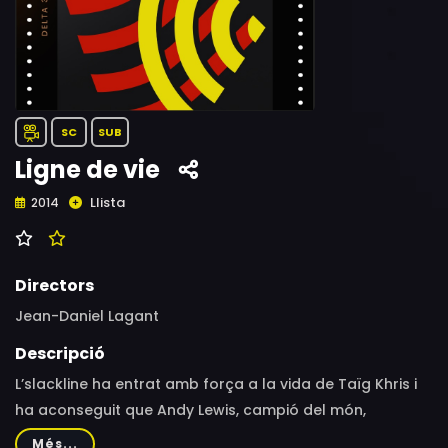
SC
SUB
Ligne de vie
Llista
2014
Directors
Jean-Daniel Lagant
Descripció
L’slackline ha entrat amb força a la vida de Taïg Khris i
ha aconseguit que Andy Lewis, campió del món,
l’hostatgi a Moab per compartir la seva rutina diària
Més...