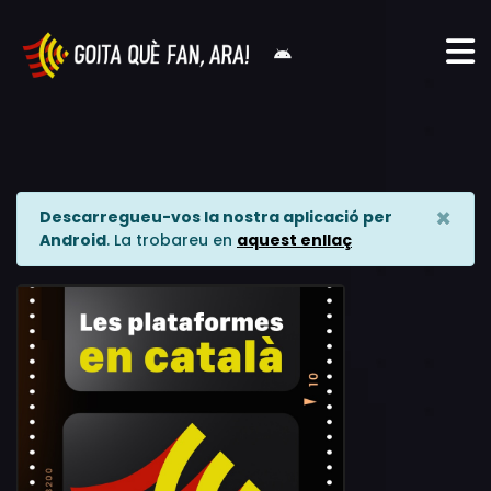
×
Descarregueu-vos la nostra aplicació per
Android
. La trobareu en
aquest enllaç