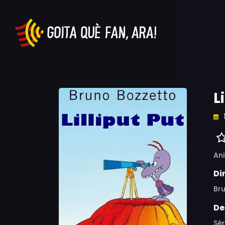
L
An
Di
Br
De
Sèr