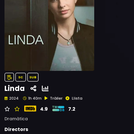
SC
SUB
Linda
Tràiler
Llista
2024
1h 40m
4.9
7.2
Dramàtica
Directors