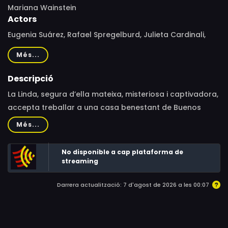
Mariana Wainstein
Actors
Eugenia Suárez, Rafael Spregelburd, Julieta Cardinali,
Minerva Casero, Felipe Otaño, Agustín Della Corte
Més...
Descripció
La Linda, segura d’ella mateixa, misteriosa i captivadora,
accepta treballar a una casa benestant de Buenos
Aires substituint la seva cosina, que es recupera d’un
Més...
accident. El seu encant desperta una forta atracció
sexual entre els quatre membres de la família, exposant
No disponible a cap plataforma de
la fragilitat de la seva felicitat aparent. Privilegiant el
streaming
detall i la intimitat sobre els grans efectes, la narrativa
Darrera actualització: 7 d'agost de 2026 a les 00:07
s’endinsa en l’àmbit quotidià per explorar de quina
manera la Linda va dinamitant els egos masculins
involucrats i analitzar la dinàmica de poder entre la
mestressa i “l’ajudant”.