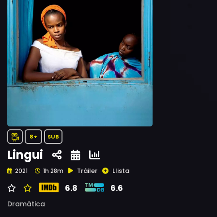
8+
SUB
Lingui
Tràiler
Llista
2021
1h 28m
6.8
6.6
Dramàtica