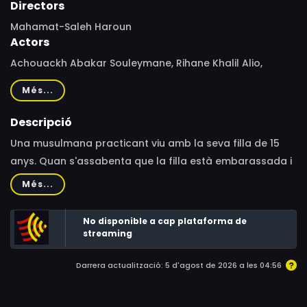
Directors
Mahamat-Saleh Haroun
Actors
Achouackh Abakar Souleymane, Rihane Khalil Alio,
Youssouf Djaoro, Briya Gomdigue, Saleh Sambo, Hadje
Més...
Fatime N'Goua, Hamid Khayar, Emmanuel M'Baide
Rotoubam, Adjidé Mahamat, Aïssa Mbogo, Hawa
Descripció
Abdelhakim, Leïla Ousmane Gam, Chanceline Allah-
Una musulmana practicant viu amb la seva filla de 15
Odoum Guinlar, Darassalam Tahir, Djaïbé Noubadjim,
anys. Quan s'assabenta que la filla està embarassada i
Abdoulaye Babale, Abdéramane Mahamat, Titina Djime,
vol avortar el nen, s'enfronten a una situació impossible
Més...
Amira Issa Moussa, Hassan Djime, Emmanuel Guelbi
en un país on l'avortament està condemnat legalment i
moralment.
No disponible a cap plataforma de
streaming
Darrera actualització: 5 d'agost de 2026 a les 04:56