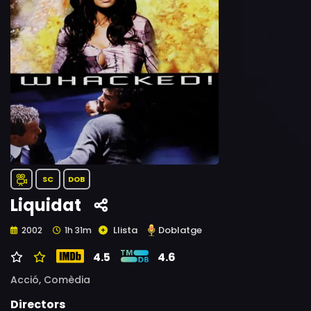
SC
DOB
Liquidat
Llista
Doblatge
2002
1h 31m
4.5
4.6
Acció,
Comèdia
Directors