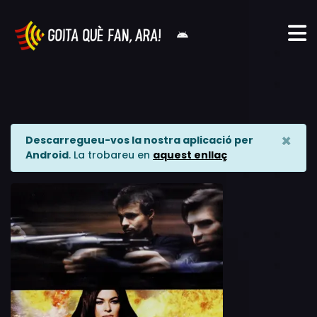
×
Descarregueu-vos la nostra aplicació per
Android
. La trobareu en
aquest enllaç