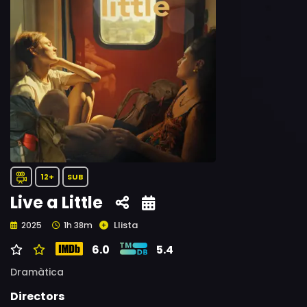
12+
SUB
Live a Little
Llista
2025
1h 38m
6.0
5.4
Dramàtica
Directors