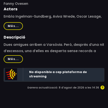
Fanny Ovesen
Actors
Embla Ingelman-Sundberg, Aviva Wrede, Oscar Lesage,
Beatriz Abrisqueta, Thelma Buabeng, Yohannes Frezgi,
Més...
Lukasz Hecman, Dahlia Nemlich, Odin Romanus, Yali
Sharon, Alexandra Tortosa, Filip Zareba, Laurean
Descripció
Wagner, Albert Romanutti
Dues amigues arriben a Varsòvia. Però, després d’una nit
d’excessos, una d’elles es desperta sense records a
casa d’un desconegut. Dels productors de "Força Major"
Més...
(Ruben Östlund), un debut commovedor que ens ofereix
una història d’amor, amistat i de lluita per superar el
No disponible a cap plataforma de
trauma.Durant un viatge de couchsurfing per Europa, la
streaming
Laura es desperta nua al llit d’un desconegut sense
Darrera actualització: 8 d'agost de 2026 a les 14:36
recordar res del que ha passat. No només ha d’afrontar
el seu xicot, sinó també una por creixent que aquella nit
oblidada no fos realment consentida.