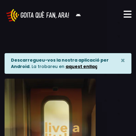
×
Descarregueu-vos la nostra aplicació per
Android
. La trobareu en
aquest enllaç