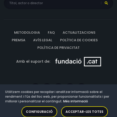
METODOLOGIA
FAQ
ACTUALITZACIONS
PREMSA
AVÍS LEGAL
POLÍTICA DE COOKIES
POLÍTICA DE PRIVACITAT
Amb el suport de:
Utilitzem cookies per recopilar i analitzar informació sobre el
rendiment i l’ús del lloc web, per proporcionar funcionalitats i per
millorar i personalitzar el contingut.
Més informació
Versió: 3.13.0.202607011342
CONFIGURACIÓ
ACCEPTAR-LES TOTES