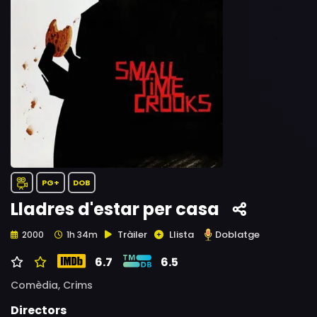
PG+
DOB
Lladres d'estar per casa
Tràiler
Llista
Doblatge
2000
1h 34m
6.7
6.5
Comèdia,
Crims
Directors