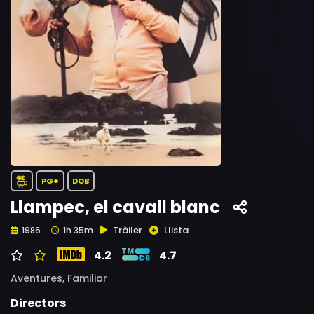
PG+
DOB
Llampec, el cavall blanc
Tràiler
Llista
1986
1h 35m
4.2
4.7
Aventures,
Familiar
Directors