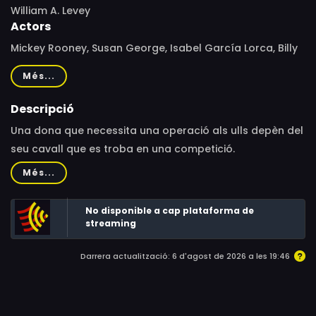
William A. Levey
Actors
Mickey Rooney, Susan George, Isabel García Lorca, Billy
Wesley, Françoise Pascal, Jay Rasumny, Shannon
Més...
McLeod, Read Morgan, Debra Berger, Stanley Siegel,
Murray Langston, Richard Lundin, Justin Lundin, Charles
Descripció
Pitt, Sheila Colligan, Karen Davis, Claudia Stenke, Rob
Una dona que necessita una operació als ulls depèn del
Gage, Jennifer Young, William A. Levey, John Warren
seu cavall que es troba en una competició.
James, Bradley C. Golden, Ayanna DuLaney, Martin
Més...
Charles Warner
No disponible a cap plataforma de
streaming
Darrera actualització: 6 d'agost de 2026 a les 19:46