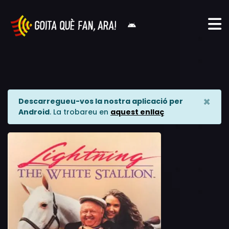
×
Descarregueu-vos la nostra aplicació per
Android
. La trobareu en
aquest enllaç