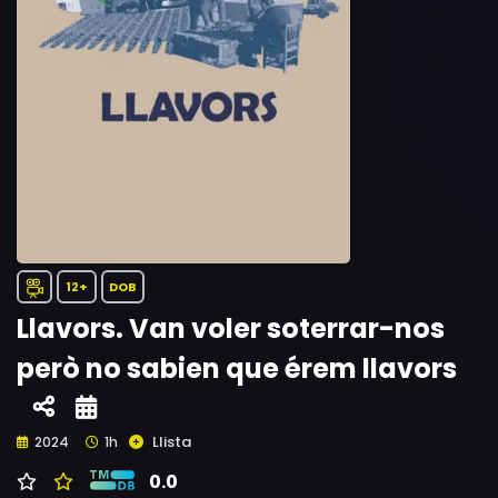
12+
DOB
Llavors. Van voler soterrar-nos
però no sabien que érem llavors
Llista
2024
1h
0.0