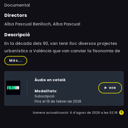
Documental
Directors
Alba Pascual Benlloch, Alba Pascual
Descripció
En la dècada dels 90, van tenir lloc diversos projectes
urbanístics a València que van canviar la fisonomia de
la ciutat. L'urbs es va expandir afectant grans
Més...
superfícies d'horta periurbana. Centenars d'hectàrees
d'horta productiva van sucumbir sota l'asfalt. Moltes
Àudio en català
famílies que habitaven històriques alqueries es van
veure forçades a abandonar els seus habitatges i una
WEB
Modalitats:
forma de vida arrelada en la terra que ja conreaven els
Subscripció
Fins el 19 de febrer de 2028
seus avantpassats. Dos dels seus protagonistes, que
van viure aquests fets sent molt joves, ens mostren
Darrera actualització: 6 d'agost de 2026 a les 02:18
històries de desarrelament però també de lluita,
superació i resiliència.