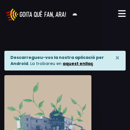
×
Descarregueu-vos la nostra aplicació per
Android
. La trobareu en
aquest enllaç