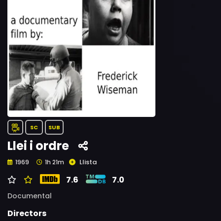
SC
SUB
Llei i ordre
Llista
1969
1h 21m
7.6
7.0
Documental
Directors