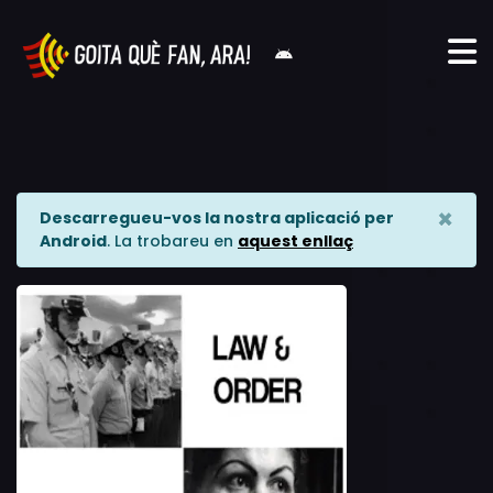
×
Descarregueu-vos la nostra aplicació per
Android
. La trobareu en
aquest enllaç