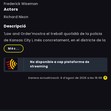
Frederick Wiseman
Actors
Richard Nixon
Descripció
'Law and Order'mostra el treball quotidià de la policia
de Kansas City i, més concretament, en el districte de la
ciutat que tenia l'índex de criminalitat més alt.
Més...
No disponible a cap plataforma de
streaming
Darrera actualització: 6 d'agost de 2026 a les 18:48