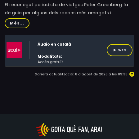
El reconegut periodista de viatges Peter Greenberg fa
de guia per alguns dels racons més amagats i
fascinants del planeta. Explora destinacions que no
Més...
apareixen a les guies turístiques convencionals i que no
es troben ni tan sols a internet.
Àudio en català
WEB
Modalitats:
Accés gratuït
Darrera actualització: 8 d'agost de 2026 a les 09:33