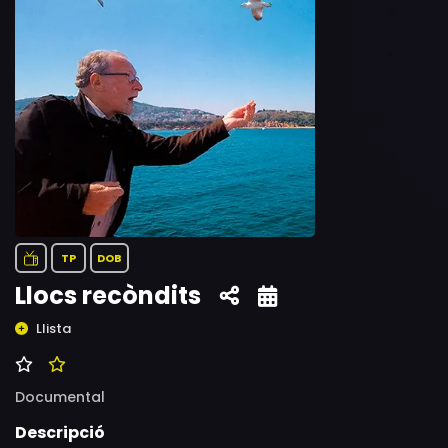
TP
DOB
Llocs recòndits
Llista
Documental
Descripció