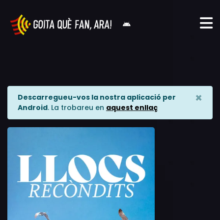
×
Descarregueu-vos la nostra aplicació per
Android
. La trobareu en
aquest enllaç