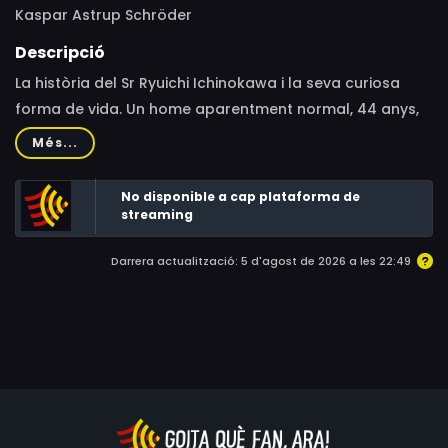
Kaspar Astrup Schröder
Descripció
La història del Sr Ryuichi Ichinokawa i la seva curiosa
forma de vida. Un home aparentment normal, 44 anys,
casat, pare de dos fills i cada dia va a treballar a
Més...
l’oficina de correus. Tanmateix, hi ha un costat fosc que
fins i tot la seva família desconeix
No disponible a cap plataforma de
streaming
Darrera actualització: 5 d'agost de 2026 a les 22:49