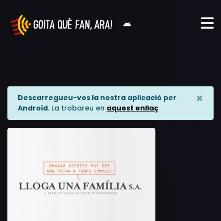
×
Descarregueu-vos la nostra aplicació per
Android
. La trobareu en
aquest enllaç