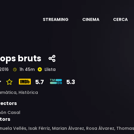
STREAMING
CINEMA
CERCA
lops bruts
2016
1h 45m
Llista
5.7
5.3
amàtica,
Històrica
rectors
món Casal
tors
uela Vellés, Isak Férriz, Marian Álvarez, Rosa Álvarez, Thom