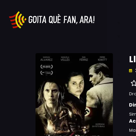
L
Dr
Di
Si
Ac
Man