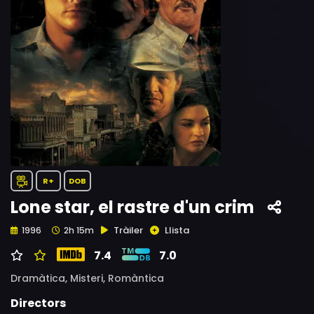
R+
DOB
Lone star, el rastre d'un crim
Tràiler
Llista
1996
2h 15m
7.4
7.0
Dramàtica,
Misteri,
Romàntica
Directors