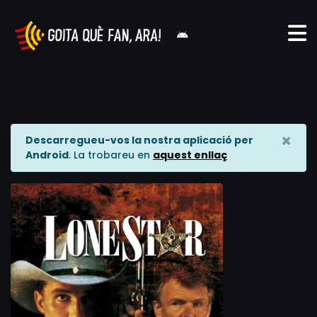
×
Descarregueu-vos la nostra aplicació per
Android
. La trobareu en
aquest enllaç