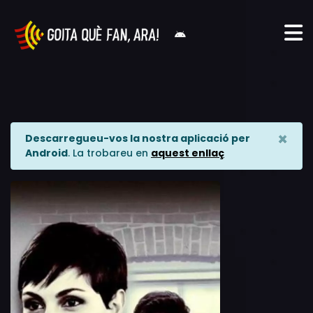
×
Descarregueu-vos la nostra aplicació per
Android
. La trobareu en
aquest enllaç