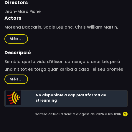
Directors
Jean-Marc Piché
Actors
Morena Baccarin, Sadie LeBlanc, Chris William Martin,
Alex Carter, Maxim Roy, Paul Christie, Susan Almgren,
Més...
Susan Bain, Russell Yuen, Ahmed Mekallach, Raphael
Grosz-Harvey, Alex Kudrytsky, Jonathan Emile, Abdul
Descripció
Ayoola, Adam Reid, Mark Trafford, John MacDonald
Sembla que la vida d'Alison comença a anar bé, però
una nit tot es torça quan arriba a casa i el seu promès
es troba a un lladre encaputxat.
Més...
No disponible a cap plataforma de
streaming
Darrera actualització: 2 d'agost de 2026 a les 11:06