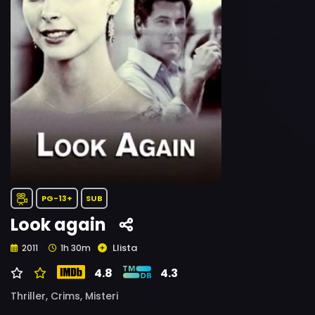
PG-13+
SUB
Look again
Llista
2011
1h 30m
4.8
4.3
Thriller,
Crims,
Misteri