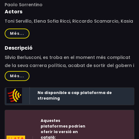
Paolo Sorrentino
Actors
Toni Servillo, Elena Sofia Ricci, Riccardo Scamarcio, Kasia
Smutniak, Ricky Memphis, Euridice Axén, Fabrizio
Més...
Bentivoglio, Roberto De Francesco, Dario Cantarelli,
Anna Bonaiuto, Giovanni Esposito, Ugo Pagliai, Duccio
Descripció
Camerini, Yann Gael
Silvio Berlusconi, es troba en el moment més complicat
de la seva carrera política, acabat de sortir del gobern i
amb les acusacions de corrupció i connexió amb la
Més...
mafia.
No disponible a cap plataforma de
streaming
Aquestes
plataformes podrien
oferir la versió en
català: