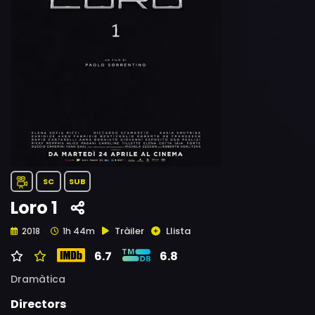
SC
SUB
Loro 1
Tràiler
Llista
2018
1h 44m
6.7
6.8
Dramàtica
Directors