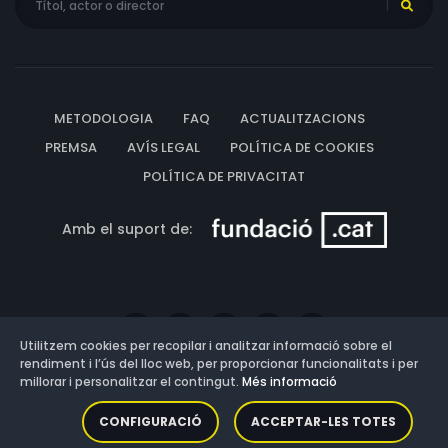
METODOLOGIA
FAQ
ACTUALITZACIONS
PREMSA
AVÍS LEGAL
POLÍTICA DE COOKIES
POLÍTICA DE PRIVACITAT
Amb el suport de:
Utilitzem cookies per recopilar i analitzar informació sobre el
rendiment i l’ús del lloc web, per proporcionar funcionalitats i per
millorar i personalitzar el contingut.
Més informació
Versió: 3.13.0.202607011342
CONFIGURACIÓ
ACCEPTAR-LES TOTES