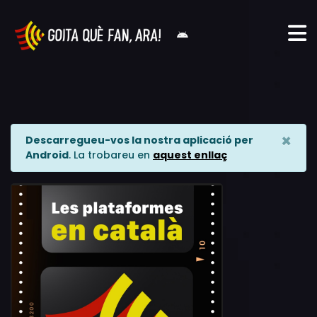
×
Descarregueu-vos la nostra aplicació per
Android
. La trobareu en
aquest enllaç