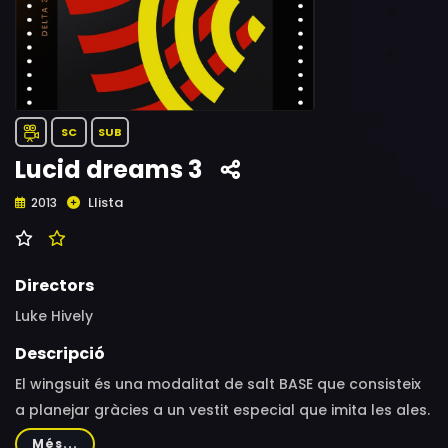
SC
SUB
Lucid dreams 3
Llista
2013
Directors
Luke Hively
Descripció
El wingsuit és una modalitat de salt BASE que consisteix
a planejar gràcies a un vestit especial que imita les ales.
Un grup d’especialistes de l’equip de Dallas mostra la
Més...