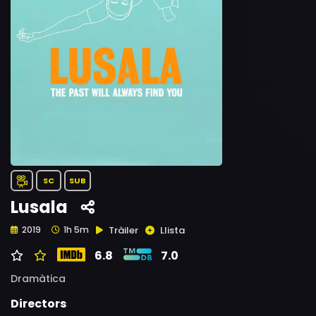
SC
SUB
Lusala
Tràiler
Llista
2019
1h 5m
6.8
7.0
Dramàtica
Directors