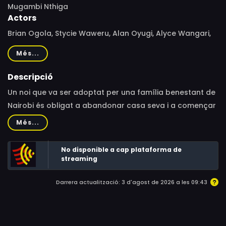
Mugambi Nthiga
Actors
Brian Ogola, Stycie Waweru, Alan Oyugi, Alyce Wangari,
Mkamzee Chao Mwatela, Gitura Kamau, Abu Majid,
Més...
Shawn Karuga Igamba, Melvin Alusa, Peter Kawa, Charlie
Karumi, Papi Odeq, Zara Waiyego Macharia, Edijoe
Descripció
Mwaniki, Victoria Gichora
Un noi que va ser adoptat per una família benestant de
Nairobi és obligat a abandonar casa seva i a començar
una nova vida exercint com a mecànic. En un principi es
Més...
mostra molt motivat, fins que ha d’afrontar els dimonis
del seu passat.
No disponible a cap plataforma de
streaming
Darrera actualització: 3 d'agost de 2026 a les 09:43