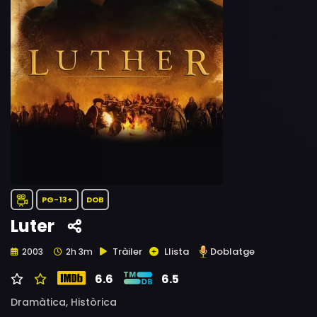
PG-13+
DOB
Luter
Tràiler
Llista
Doblatge
2003
2h 3m
6.6
6.5
Dramàtica,
Històrica