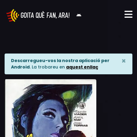
×
Descarregueu-vos la nostra aplicació per
Android
. La trobareu en
aquest enllaç