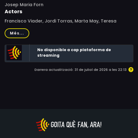
Josep Maria Forn
Actors
Francisco Viader, Jordi Torras, Marta May, Teresa
Cunillé, Carmen Pradillo, Carme Fortuny, Josep Castillo,
Més...
Víctor Petit, Adrià Gual, Jaume Picas, Carlos Ronda, Jordi
Bofill, Maribel Altés, Glòria Martí, Manuel Vidal, Francisco
No disponible a cap plataforma de
Jarque, Marisol López, Miquel Bordoy
streaming
Darrera actualització: 31 de juliol de 2026 a les 22:13