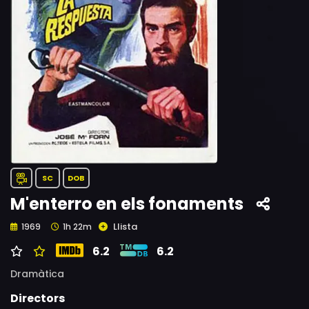
SC
DOB
M'enterro en els fonaments
Llista
1969
1h 22m
6.2
6.2
Dramàtica
Directors