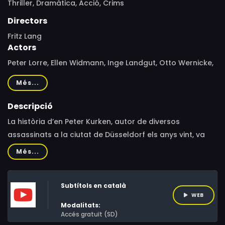
Thriller,
Dramàtica,
Acció,
Crims
Directors
Fritz Lang
Actors
Peter Lorre, Ellen Widmann, Inge Landgut, Otto Wernicke,
Theodor Loos, Gustaf Gründgens, Friedrich Gnaß, Fritz
Més...
Odemar, Paul Kemp, Theo Lingen, Rudolf Blümner, Georg
John, Franz Stein, Ernst Stahl-Nachbaur, Gerhard Bienert,
Descripció
Karl Platen, Rosa Valetti, Hertha von Walther, Carl
La història d’en Peter Kurken, autor de diversos
Ballhaus, Paul Mederow, Hadrian Maria Netto, Lucie
assassinats a la ciutat de Düsseldorf els anys vint, va
Rhoden, Karl Hannemann
servir a Lang per reflectir la descomposició social de la
Més...
República de Weimar en els preàmbuls de l’arribada del
nazisme.
Subtítols en català
WEB
Modalitats:
Accés gratuït (SD)