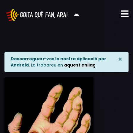
×
Descarregueu-vos la nostra aplicació per
Android
. La trobareu en
aquest enllaç