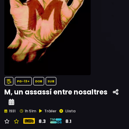
PG-13+
DOB
SUB
M, un assassí entre nosaltres
Tràiler
Llista
1931
1h 51m
8.3
8.1