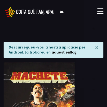
×
Descarregueu-vos la nostra aplicació per
Android
. La trobareu en
aquest enllaç