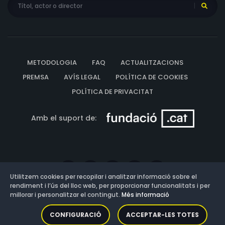
METODOLOGIA
FAQ
ACTUALITZACIONS
PREMSA
AVÍS LEGAL
POLÍTICA DE COOKIES
POLÍTICA DE PRIVACITAT
Amb el suport de:
Utilitzem cookies per recopilar i analitzar informació sobre el
rendiment i l’ús del lloc web, per proporcionar funcionalitats i per
millorar i personalitzar el contingut.
Més informació
Versió: 3.13.0.202607011342
CONFIGURACIÓ
ACCEPTAR-LES TOTES