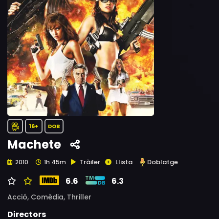
16+
DOB
Machete
Tràiler
Llista
Doblatge
2010
1h 45m
6.6
6.3
Acció,
Comèdia,
Thriller
Directors