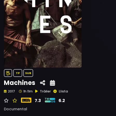
TP
SUB
Machines
Tràiler
Llista
2017
1h 11m
7.3
6.2
Documental