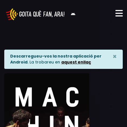
×
Descarregueu-vos la nostra aplicació per
Android
. La trobareu en
aquest enllaç