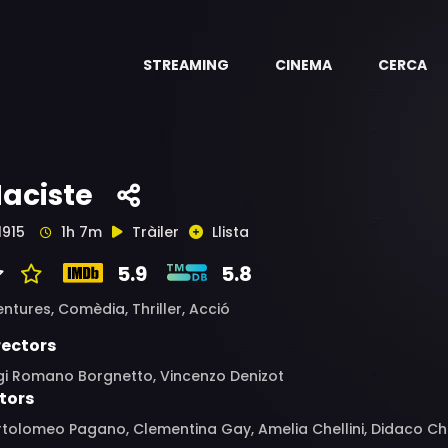
STREAMING
CINEMA
CERCA
aciste
1915
1h 7m
Tràiler
Llista
5.9
5.8
entures,
Comèdia,
Thriller,
Acció
rectors
igi Romano Borgnetto, Vincenzo Denizot
tors
tolomeo Pagano, Clementina Gay, Amelia Chellini, Didaco Che