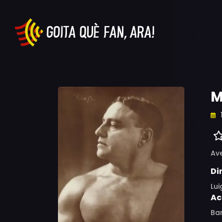
M
Av
Di
Lu
Ac
Bar