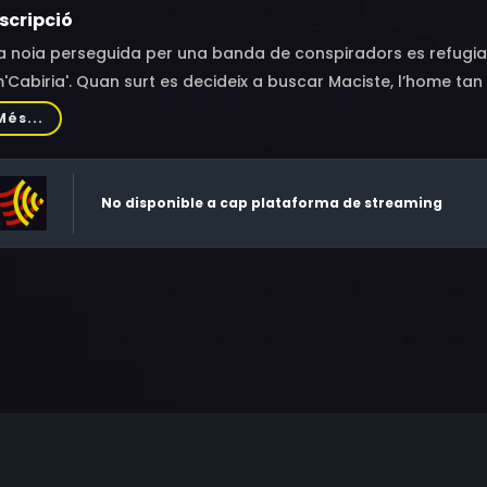
scripció
a noia perseguida per una banda de conspiradors es refugia
m'Cabiria'. Quan surt es decideix a buscar Maciste, l’home tan 
 seus enemics.
Més...
No disponible a cap plataforma de streaming