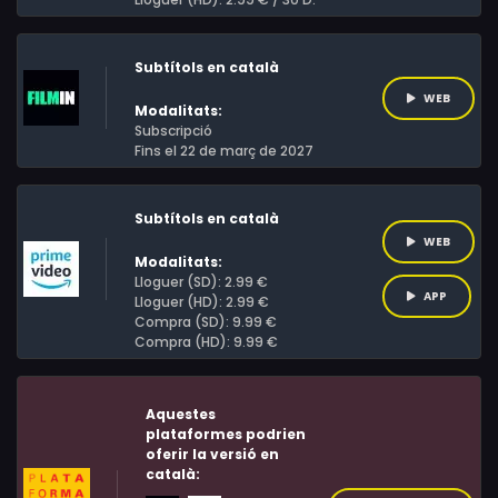
Subtítols en català
WEB
Modalitats:
Subscripció
Fins el 22 de març de 2027
Subtítols en català
WEB
Modalitats:
Lloguer (SD): 2.99 €
APP
Lloguer (HD): 2.99 €
Compra (SD): 9.99 €
Compra (HD): 9.99 €
Aquestes
plataformes podrien
oferir la versió en
català: