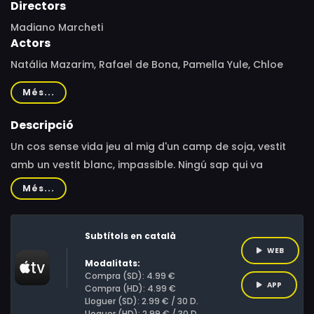
Directors
Madiano Marcheti
Actors
Natália Mazarim, Rafael de Bona, Pamella Yule, Chloe
Milan, Mariane Cáceres, Lucas Miralles, Joana Castro,
Més...
Lua Guerreiro, Rafael De Bona, Pâmella Yulle, Maria Leite,
Nadja Mitidiero, Edilton Ramos, Antonio Salvador,
Descripció
Alessandro Danielli, Eric Wagner, Maria Carolino, Luciana
Un cos sense vida jeu al mig d'un camp de soja, vestit
Kreutzer, Camilla Marques, Mara Lúcia Oliveira, Natasha
amb un vestit blanc, impassible. Ningú sap qui va
Fogaça, Jaqueline Altenhofer, Renan Pretti, João Rocha,
assassinar Madalena, una transsexual, ni com ni per
Més...
Maycon Modenez, Tero Queiroz, Bruna Dal Corso,
què.
Agnaldo Caríssimo, André Tristão
Subtítols en català
WEB
Modalitats:
Compra (SD): 4.99 €
APP
Compra (HD): 4.99 €
Lloguer (SD): 2.99 € / 30 D.
Lloguer (HD): 2.99 € / 30 D.