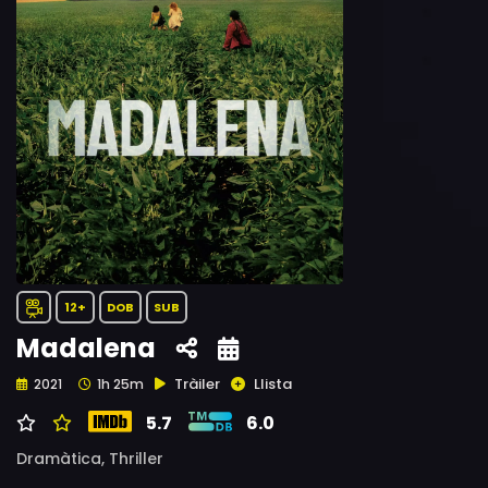
12+
DOB
SUB
Madalena
Tràiler
Llista
2021
1h 25m
5.7
6.0
Dramàtica,
Thriller