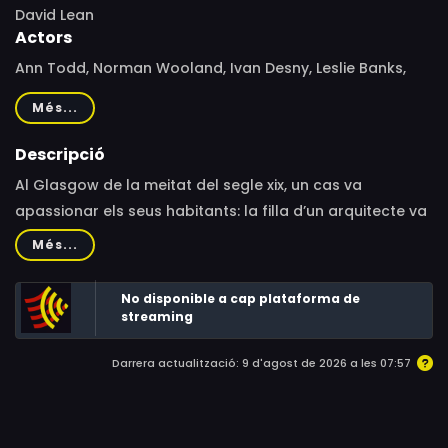
David Lean
Actors
Ann Todd, Norman Wooland, Ivan Desny, Leslie Banks,
Elizabeth Sellars, André Morell, Barbara Everest, Susan
Més...
Stranks, Patricia Raine, Eugene Deckers, Barry Jones,
Jean Cadell, Irene Browne, Kynaston Reeves, John Laurie,
Descripció
Douglas Barr
Al Glasgow de la meitat del segle xix, un cas va
apassionar els seus habitants: la filla d’un arquitecte va
ser acusada de l’assassinat del seu amant.
Més...
No disponible a cap plataforma de
streaming
Darrera actualització: 9 d'agost de 2026 a les 07:57