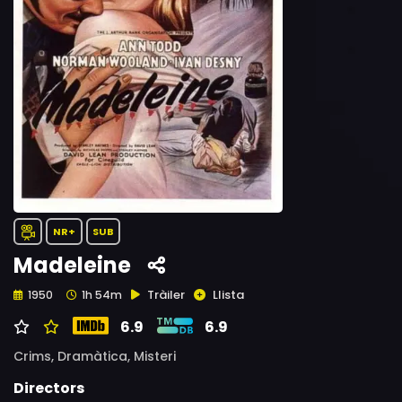
NR+
SUB
Madeleine
Tràiler
Llista
1950
1h 54m
6.9
6.9
Crims,
Dramàtica,
Misteri
Directors