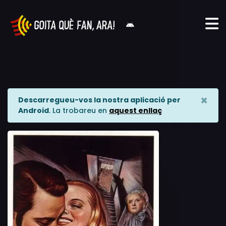
×
Descarregueu-vos la nostra aplicació per
Android
. La trobareu en
aquest enllaç