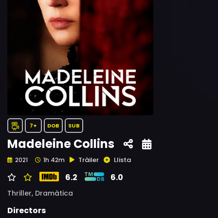
7+
DOB
SUB
Madeleine Collins
Tràiler
Llista
2021
1h 42m
6.2
6.0
Thriller,
Dramàtica
Directors