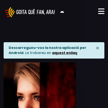
×
Descarregueu-vos la nostra aplicació per
Android
. La trobareu en
aquest enllaç