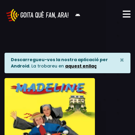
×
Descarregueu-vos la nostra aplicació per
Android
. La trobareu en
aquest enllaç