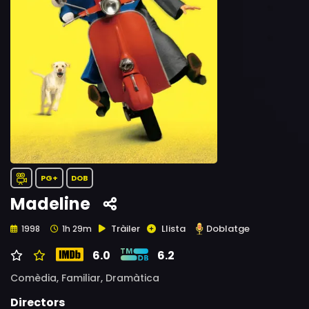
PG+
DOB
Madeline
Tràiler
Llista
Doblatge
1998
1h 29m
6.0
6.2
Comèdia,
Familiar,
Dramàtica
Directors