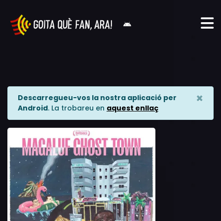
×
Descarregueu-vos la nostra aplicació per
Android
. La trobareu en
aquest enllaç