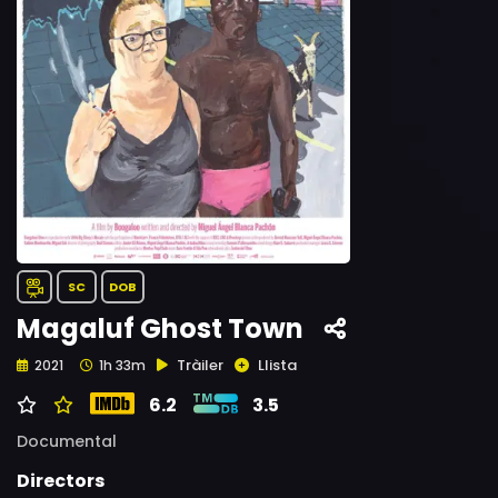
SC
DOB
Magaluf Ghost Town
Tràiler
Llista
2021
1h 33m
6.2
3.5
Documental
Directors