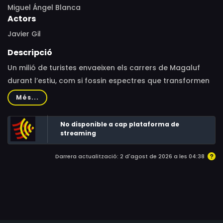
Miguel Ángel Blanca
Actors
Javier Gil
Descripció
Un milió de turistes envaeixen els carrers de Magaluf
durant l’estiu, com si fossin espectres que transformen
l’espai públic en un parc temàtic on està permès quasi
Més...
tot. Mentrestant, els habitants de Magaluf miren de
conviure amb les contradiccions d’aquest model turístic
No disponible a cap plataforma de
low-cost que es percep com una invasió però que
streaming
també genera milions d’euros i llocs de feina en el
Darrera actualització: 2 d'agost de 2026 a les 04:38
sector de la restauració.