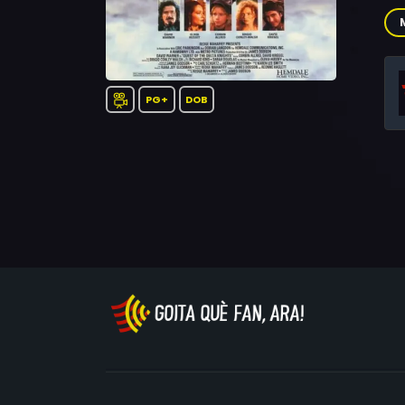
San
PG+
DOB