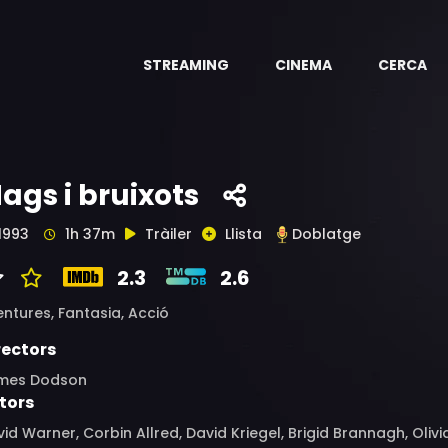
STREAMING
CINEMA
CERCA
ags i bruixots
1993
1h 37m
Tràiler
Llista
Doblatge
2.3
2.6
entures,
Fantasia,
Acció
rectors
mes Dodson
tors
id Warner, Corbin Allred, David Kriegel, Brigid Brannagh, Oliv