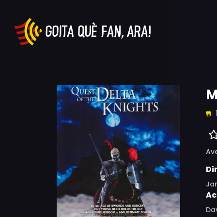
M
Av
Di
Ja
Ac
Dav