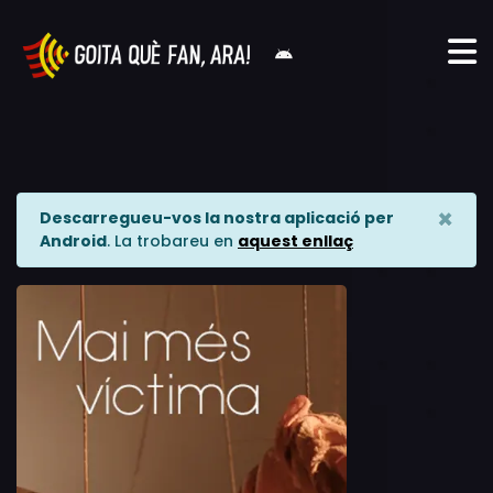
×
Descarregueu-vos la nostra aplicació per
Android
. La trobareu en
aquest enllaç