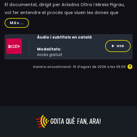
El documental, dirigit per Ariadna Oltra i Mireia Pigrau,
vol fer entendre el procés que viuen les dones que
pateixen una situació de violència dins de la parella, i
Més...
per què els costa tant sortir-ne. Com es poden
aguantar divuit anys de maltractaments sense que
Àudio i subtítols en català
ningú de fora se n'adoni?
WEB
Modalitats:
Accés gratuït
Darrera actualització: 10 d'agost de 2026 a les 06:00