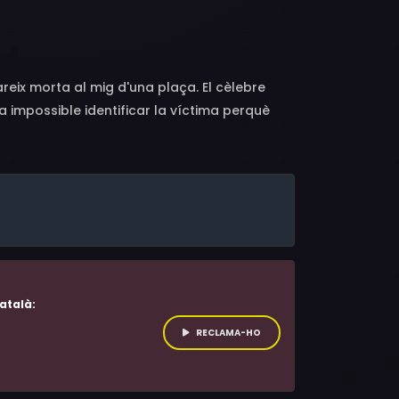
 Philippe du Janerand, Jean-Paul Comart, John
reix morta al mig d'una plaça. El cèlebre
a impossible identificar la víctima perquè
, Maigret coincideix amb una jove delinqüent
ta el record d'una altra desaparició més
atalà:
RECLAMA-HO