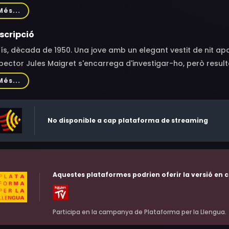
trand Poncet, Élisabeth Bourgine, Hervé Pierre, André Wilms,
Més...
il, Norbert Ferrer, Moana Ferré
scripció
ís, dècada de 1950. Una jove amb un elegant vestit de nit apa
pector Jules Maigret s'encarrega d'investigar-ho, però result
gú sembla conèixer-la ni recordar-la. Durant les indagacions
Més...
 una semblança sorprenent amb la víctima. El cas li desper
iga i íntima.
No disponible a cap plataforma de streaming
Aquestes plataformes podrien oferir la versió en c
Participa en la campanya de Plataforma per la Llengua.