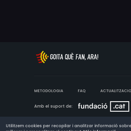
METODOLOGIA
FAQ
ACTUALITZACI
Amb el suport de:
Utilitzem cookies per recopilar i analitzar informació sobre
Versió: 3.13.0.202607011342