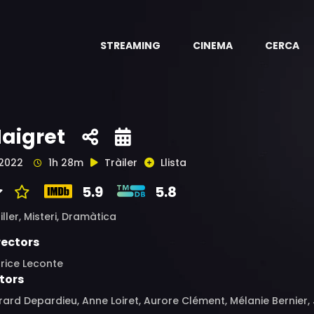
STREAMING
CINEMA
CERCA
aigret
2022
1h 28m
Tràiler
Llista
5.9
5.8
iller,
Misteri,
Dramàtica
rectors
rice Leconte
tors
ard Depardieu, Anne Loiret, Aurore Clément, Mélanie Bernier,