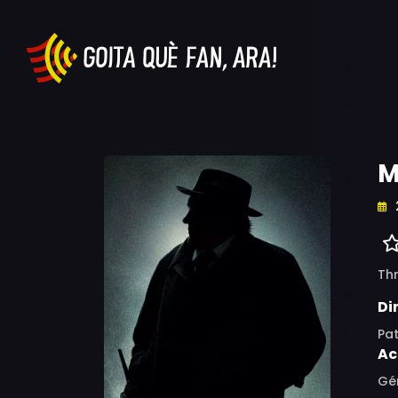
M
Thr
Di
Pat
Ac
Gér