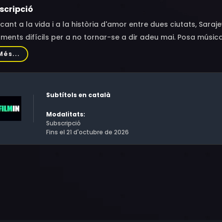
scripció
cant a la vida i a la història d'amor entre dues ciutats, Sara
ents difícils per a no tornar-se a dir adeu mai. Posa música l
 embats de la història, ni l'enveja d'aquells que volen un 
Més...
, avui dia, ressorgeix amb més força que mai. Božo Vrećo, el 
arna a la perfecció l'ànima de la «ciutat innocent», i amb l
re passat i present, entre homes i dones, entre orígens i reg
Subtítols en català
Modalitats:
Subscripció
Fins el 21 d'octubre de 2026