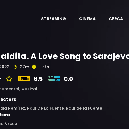
STREAMING
CINEMA
CERCA
aldita. A Love Song to Sarajev
2022
27m
Llista
6.5
0.0
cumental,
Musical
rectors
ia Remírez, Raúl De La Fuente, Raúl de la Fuente
tors
žo Vrećo