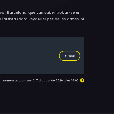
jevo i Barcelona, que van saber trobar-se en
'artista Clara Peya.Ni el pes de les armes, ni
món «pur» han aconseguit acabar amb Sarajevo
més revolucionari dels artistes dels Balcans,
a seva actitud desacomplexada, basteix ponts
ions.
WEB
Darrera actualització: 7 d'agost de 2026 a les 14:02