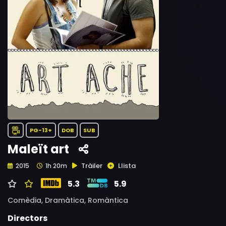
PG-13+
DOB
SUB
Maleït art
Tràiler
Llista
2015
1h 20m
5.3
5.9
Comèdia,
Dramàtica,
Romàntica
Directors