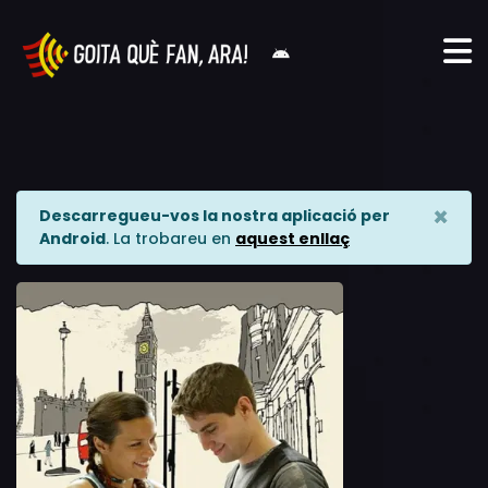
×
Descarregueu-vos la nostra aplicació per
Android
. La trobareu en
aquest enllaç