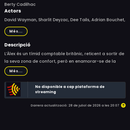
Berty Cadilhac
Actors
David Wayman, Sharlit Deyzac, Dee Tails, Adrian Bouchet,
Louis Bernard, Rebecca Ferdinando, Zara Symes, Paul
Més...
Dewdney, Judy Buxton, Charlotte Lewis, Alex Dee, Jeffrey
Holland, Angela Peters, Michael Koltes, Judith Georgi,
Descripció
Lindy Pieri
L’Àlex és un tímid comptable britànic, reticent a sortir de
la seva zona de confort, però en enamorar-se de la
Penélope, una adorable noia francesa, s’adona que
Més...
l’única manera de seduir-la és fer veure que ell mateix
és un artista. Per fer-ho, haurà de guanyar un concurs
No disponible a cap plataforma de
d’art modern per arribar fins al seu cor.
streaming
Darrera actualització: 28 de juliol de 2026 a les 20:07